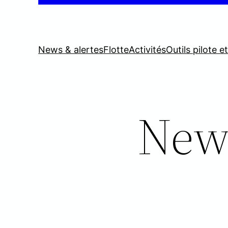
News & alertes
Flotte
Activités
Outils pilote e
News