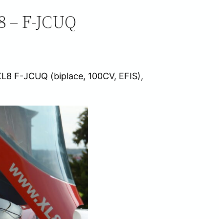
8 – F-JCUQ
l XL8 F-JCUQ (biplace, 100CV, EFIS),