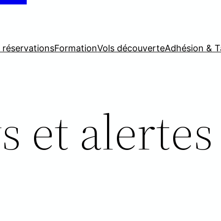
t réservations
Formation
Vols découverte
Adhésion & T
 et alertes