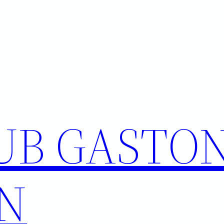
UB GASTO
N